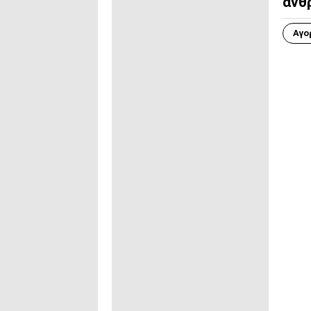
άνθ
Αγο