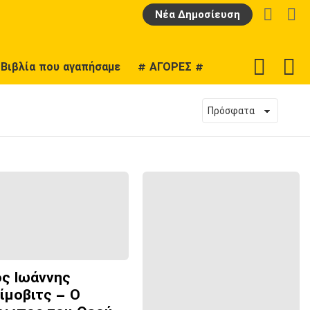
LOGIN
Α
Νέα Δημοσίευση
F
SWITCH
Βιβλία που αγαπήσαμε
# ΑΓΟΡΕΣ #
U
SKIN
ος Ιωάννης
ίμοβιτς – Ο