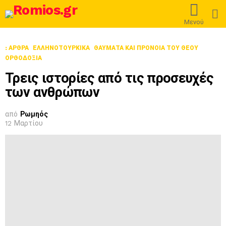
L
Μενού
: ΆΡΘΡΑ
ΕΛΛΗΝΟΤΟΥΡΚΙΚΆ
ΘΑΎΜΑΤΑ ΚΑΙ ΠΡΌΝΟΙΑ ΤΟΥ ΘΕΟΎ
ΟΡΘΟΔΟΞΊΑ
Τρεις ιστορίες από τις προσευχές
των ανθρώπων
από
Ρωμηός
12 Μαρτίου