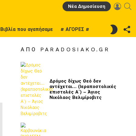
LOGIN
Α
Νέα Δημοσίευση
F
SWITCH
Βιβλία που αγαπήσαμε
# ΑΓΟΡΕΣ #
U
SKIN
ΑΠΌ PARADOSIAKO.GR
Δρόμος δίχως Θεό δεν
αντέχεται… (Ιεραποστολικές
επιστολές Α΄) – Άγιος
Νικόλαος Βελιμίροβιτς