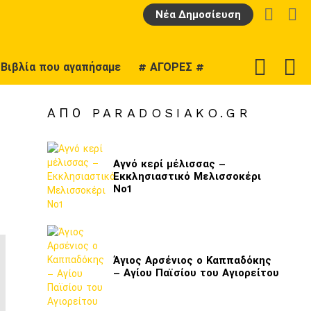
LOGIN
Α
Νέα Δημοσίευση
F
SWITCH
Βιβλία που αγαπήσαμε
# ΑΓΟΡΕΣ #
U
SKIN
ΑΠΌ PARADOSIAKO.GR
Αγνό κερί μέλισσας –
Εκκλησιαστικό Μελισσοκέρι
Νο1
Άγιος Αρσένιος ο Καππαδόκης
– Αγίου Παϊσίου του Αγιορείτου