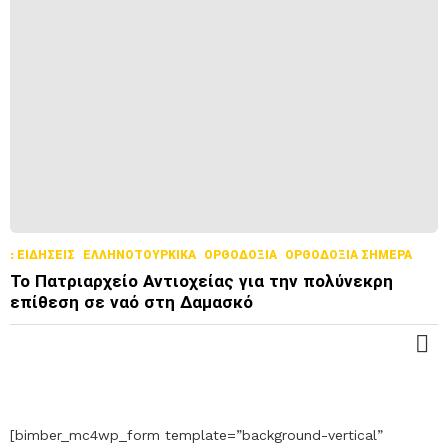
Ι
Σ
Σ
Ό
Τ
Ε
Ρ
Α
: ΕΙΔΉΣΕΙΣ
ΕΛΛΗΝΟΤΟΥΡΚΙΚΆ
ΟΡΘΟΔΟΞΊΑ
ΟΡΘΟΔΟΞΊΑ ΣΉΜΕΡΑ
Το Πατριαρχείο Αντιοχείας για την πολύνεκρη
επίθεση σε ναό στη Δαμασκό
Π
Ε
Ρ
Ι
Σ
[bimber_mc4wp_form template=”background-vertical”