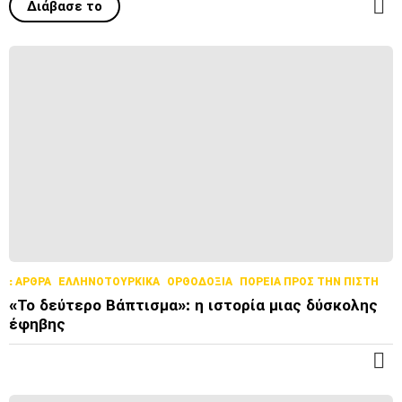
Διάβασε το
Π
Ε
Ρ
Ι
Σ
Σ
Ό
Τ
Ε
Ρ
Α
: ΆΡΘΡΑ
ΕΛΛΗΝΟΤΟΥΡΚΙΚΆ
ΟΡΘΟΔΟΞΊΑ
ΠΟΡΕΊΑ ΠΡΟΣ ΤΗΝ ΠΊΣΤΗ
«Το δεύτερο Βάπτισμα»: η ιστορία μιας δύσκολης
έφηβης
Π
Ε
Ρ