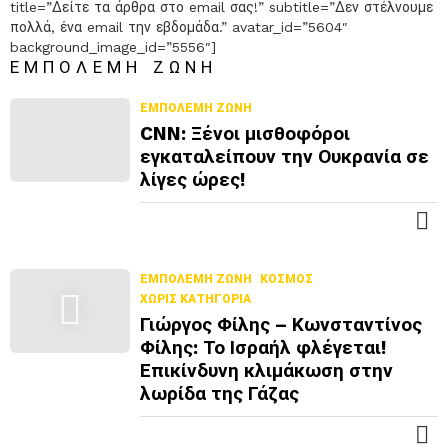
Σ
title=”Δείτε τα άρθρα στο email σας!” subtitle=”Δεν στέλνουμε
πολλά, ένα email την εβδομάδα.” avatar_id=”5604″
Ό
background_image_id=”5556″]
Τ
ΕΜΠΌΛΕΜΗ ΖΏΝΗ
Ε
Ρ
ΕΜΠΌΛΕΜΗ ΖΏΝΗ
Α
CNN: Ξένοι μισθοφόροι
εγκαταλείπουν την Ουκρανία σε
λίγες ώρες!
Π
Ε
Ρ
ΕΜΠΌΛΕΜΗ ΖΏΝΗ
ΚΌΣΜΟΣ
Ι
ΧΩΡΊΣ ΚΑΤΗΓΟΡΊΑ
Σ
Γιώργος Φίλης – Κωνσταντίνος
Σ
Φίλης: Το Ισραήλ φλέγεται!
Ό
Επικίνδυνη κλιμάκωση στην
Τ
λωρίδα της Γάζας
Ε
Ρ
Π
Α