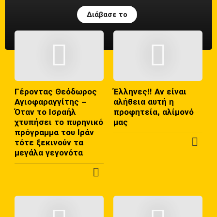
Διάβασε το
Γέροντας Θεόδωρος
Έλληνες!! Αν είναι
Αγιοφαραγγίτης –
αλήθεια αυτή η
Όταν το Ισραήλ
προφητεία, αλίμονό
χτυπήσει το πυρηνικό
μας
πρόγραμμα του Ιράν
τότε ξεκινούν τα
Π
μεγάλα γεγονότα
Ε
Ρ
Π
Ι
Ε
Σ
Ρ
Σ
Ι
Ό
Σ
Τ