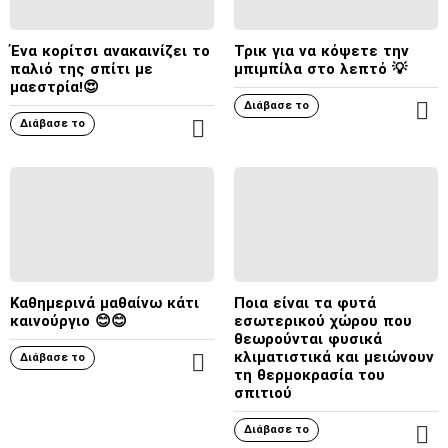
Ό
Τ
Ένα κορίτσι ανακαινίζει το
Τρικ για να κόψετε την
Ε
παλιό της σπίτι με
μπιμπίλα στο λεπτό 💡
Ρ
μαεστρία!😍
Α
Διάβασε το
Π
Διάβασε το
Π
Ε
Ε
Ρ
Ρ
Ι
Ι
Σ
Σ
Σ
Σ
Ό
Ό
Τ
Τ
Ε
Καθημερινά μαθαίνω κάτι
Ποια είναι τα φυτά
Ε
Ρ
καινούργιο 😊😊
εσωτερικού χώρου που
Ρ
Α
θεωρούνται φυσικά
Α
κλιματιστικά και μειώνουν
Διάβασε το
Π
τη θερμοκρασία του
Ε
σπιτιού
Ρ
Ι
Διάβασε το
Π