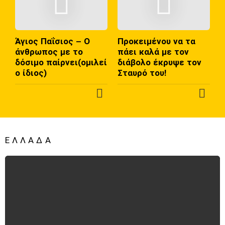
Σ
Ε
Ό
Ρ
Τ
Α
Άγιος Παΐσιος – Ο
Προκειμένου να τα
Ε
άνθρωπος με το
πάει καλά με τον
Ρ
δόσιμο παίρνει(ομιλεί
διάβολο έκρυψε τον
Α
ο ίδιος)
Σταυρό του!
Π
Π
Ε
Ε
Ρ
Ρ
Ι
Ι
Σ
Σ
ΕΛΛΆΔΑ
Σ
Σ
Ό
Ό
Τ
Τ
Ε
Ε
Ρ
Ρ
Α
Α