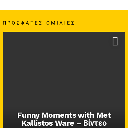
Ε
Ρ
Ι
Σ
ΠΡΌΣΦΑΤΕΣ ΟΜΙΛΊΕΣ
Σ
Ό
Τ
Ε
Ρ
Α
Funny Moments with Met
Kallistos Ware – Βίντεο