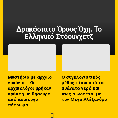
Δρακόσπιτο Όρους Όχη. Το
Ελληνικό Στόουνχετζ
Μυστήριο με αρχαίο
Ο συγκλονιστικός
ναυάγιο – Οι
μύθος πίσω από το
αρχαιολόγοι βρήκαν
αθάνατο νερό και
κρύπτη με θησαυρό
πως συνδέεται με
από περίεργο
τον Μέγα Αλέξανδρο
πέτρωμα
Π
Π
Ε